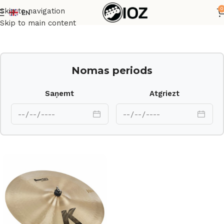
0
Skip to navigation
EN
Sākums
Bungas
Šķīvji
Skip to main content
Nomas periods
Saņemt
Atgriezt