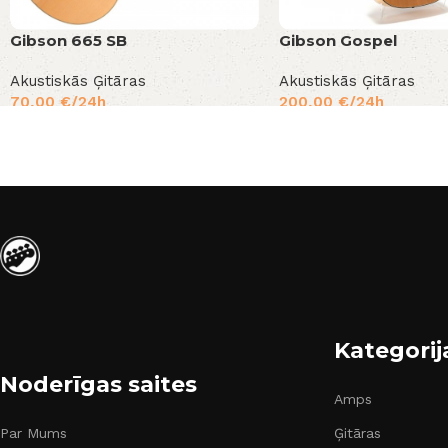
Gibson 665 SB
Gibson Gospel
Akustiskās Ģitāras
Akustiskās Ģitāras
70,00
€
/24h
200,00
€
/24h
Kategorij
Noderīgas saites
Amps
Par Mums
Ģitāras