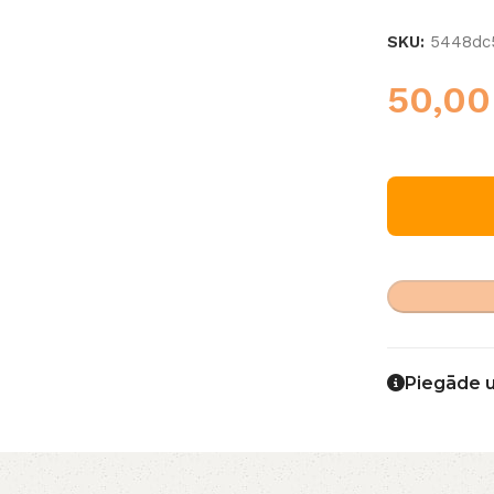
SKU:
5448dc
50,0
Piegāde 