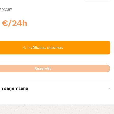
593387
0
€
/24h
⚠ Izvēlieties datumus
Rezervēt
un saņemšana