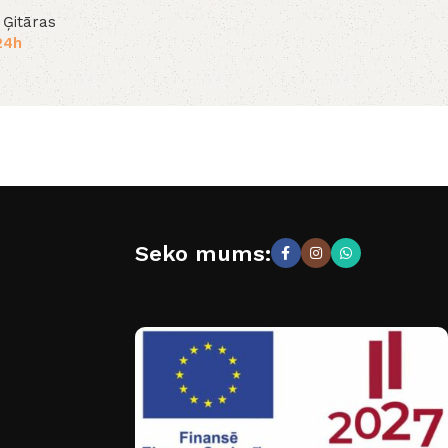
 Ģitāras
24h
Seko mums: