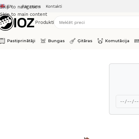
EN
Par mums
Kontakti
Skip to navigation
Skip to main content
Produkti
Pastiprinātāji
Bungas
Ģitāras
Komutācija
Sākums
Ģitāras
Akustiskās Ģitāras
Takamine EG330SC