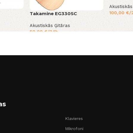
Akustiskās
100,00
€
/
Takamine EG330SC
Akustiskās Ģitāras
50,00
€
/24h
as
Klavieres
Mikrofoni