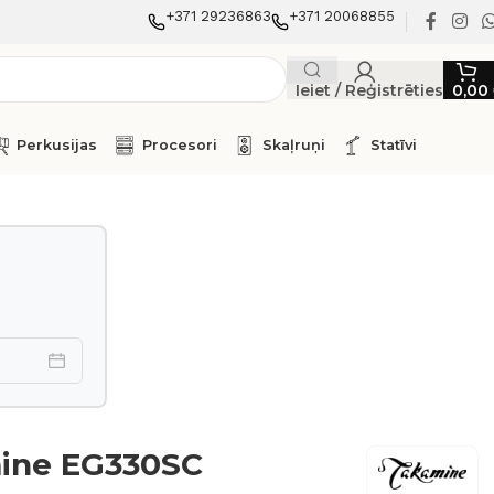
+371 29236863
+371 20068855
Ieiet / Reģistrēties
0,00
Perkusijas
Procesori
Skaļruņi
Statīvi
ine EG330SC