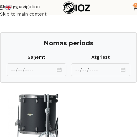
0
Skip to navigation
EN
Sākums
Bungas
Korpusi
Skip to main content
Nomas periods
Saņemt
Atgriezt