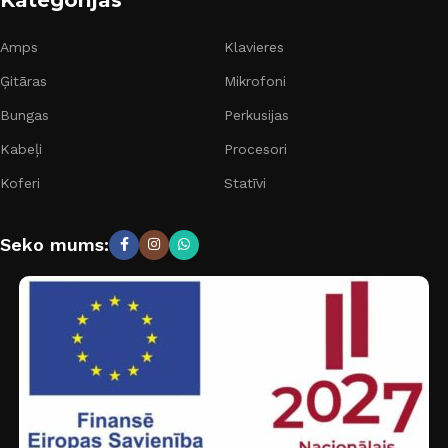
Amps
Klavieres
Ģitāras
Mikrofoni
Bungas
Perkusijas
Kabeļi
Procesori
Koferi
Statīvi
Seko mums: