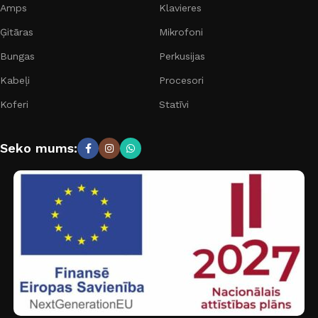
Amps
Klavieres
Ģitāras
Mikrofoni
Bungas
Perkusijas
Kabeļi
Procesori
Koferi
Statīvi
Seko mums: