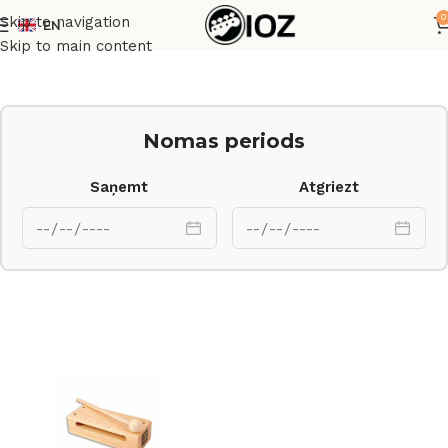
0
Skip to navigation
EN
Sākums
Perkusijas
Skip to main content
Nomas periods
Saņemt
Atgriezt