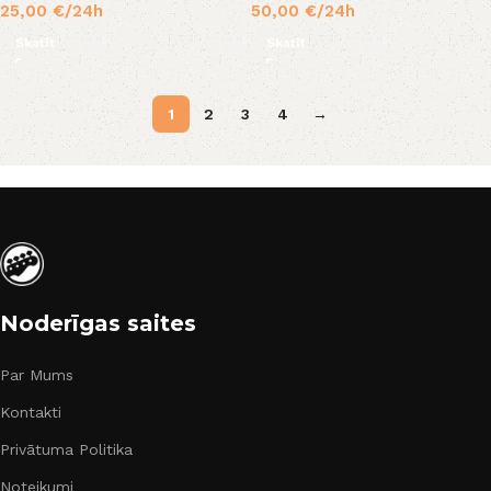
25,00
€
/24h
50,00
€
/24h
Skatīt
Skatīt
1
2
3
4
→
Noderīgas saites
Par Mums
Kontakti
Privātuma Politika
Noteikumi