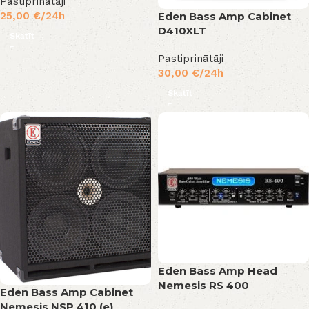
Pastiprinātāji
25,00
€
/24h
Eden Bass Amp Cabinet
D410XLT
Skatīt
Pastiprinātāji
30,00
€
/24h
Skatīt
Eden Bass Amp Head
Nemesis RS 400
Eden Bass Amp Cabinet
Nemesis NSP 410 (e)