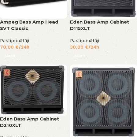
Ampeg Bass Amp Head
Eden Bass Amp Cabinet
SVT Classic
D115XLT
Pastiprinātāji
Pastiprinātāji
70,00
€
/24h
30,00
€
/24h
Skatīt
Skatīt
Eden Bass Amp Cabinet
D210XLT