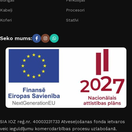
Bungas
Perkusijas
Kabeļi
Procesori
Koferi
Statīvi
Seko mums:
SIA IOZ reģ.nr. 40003231733
Atveseļošanas fonda ietvaros
veic ieguldījumu komercdarbības procesu uzlabošanā.