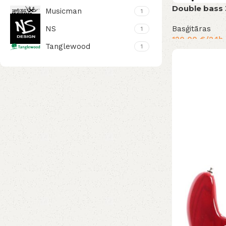
Double bass 
Musicman
1
Basģitāras
NS
1
120,00
€
/24h
Tanglewood
1