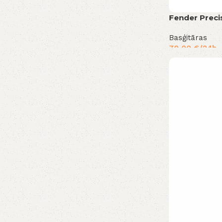
Fender Precis
Basģitāras
70,00
€
/24h