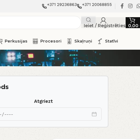
+371 29236863
+371 20068855
Ieiet / Reģistrēties
0,00
Perkusijas
Procesori
Skaļruņi
Statīvi
ods
Atgriezt