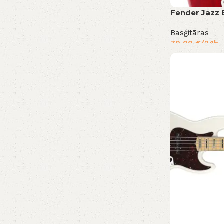
Fender Jazz 
Basģitāras
70,00
€
/24h