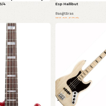
3/4
Esp Hallibut
Basģitāras
150,00
€
/24h