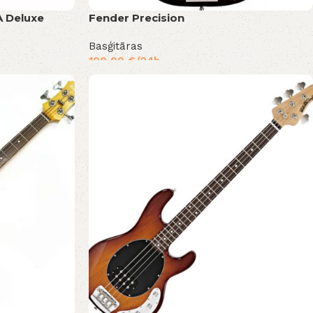
A Deluxe
Fender Precision
Basģitāras
100,00
€
/24h