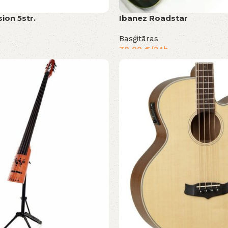
ion 5str.
Ibanez Roadstar
Basģitāras
70,00
€
/24h