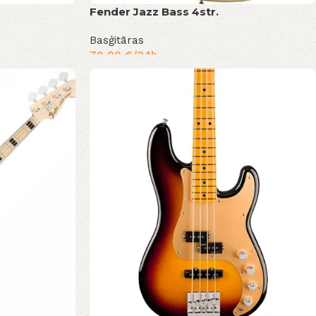
Fender Jazz Bass 4str.
Basģitāras
70,00
€
/24h