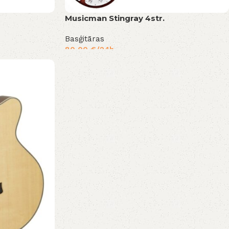
Musicman Stingray 4str.
Basģitāras
80,00
€
/24h