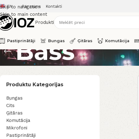
EN
Par mums
Kontakti
Skip to navigation
Skip to main content
Produkti
Bass
Pastiprinātāji
Bungas
Ģitāras
Komutācija
Produktu Kategorijas
Bungas
Cits
Ģitāras
Komutācija
Mikrofoni
Pastiprinātāji