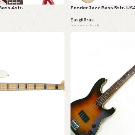
Bass 4str.
Fender Jazz Bass 5str. US
Basģitāras
80,00
€
/24h