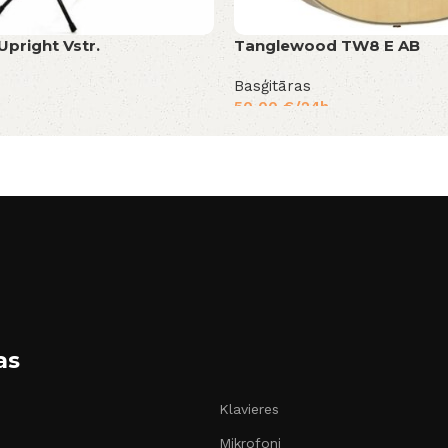
Upright Vstr.
Tanglewood TW8 E AB
Basģitāras
50,00
€
/24h
as
Klavieres
Mikrofoni