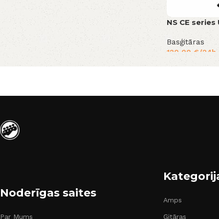
NS CE series 
Basģitāras
120,00
€
/24h
Kategorij
Noderīgas saites
Amps
Par Mums
Ģitāras