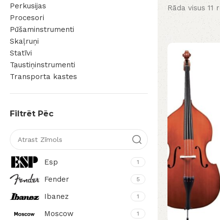
Perkusijas
Rāda visus 11 
Procesori
Pūšaminstrumenti
Skaļruņi
Statīvi
Taustiņinstrumenti
Transporta kastes
Filtrēt Pēc
Esp
1
Fender
5
Ibanez
1
Moscow
1