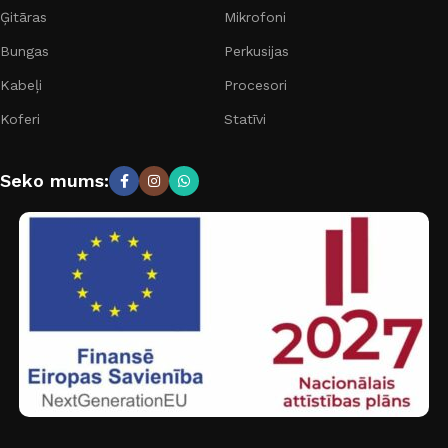
Ģitāras
Mikrofoni
Bungas
Perkusijas
Kabeļi
Procesori
Koferi
Statīvi
Seko mums: