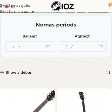
Ac Guit
0
Skip to navigation
EN
Skip to main content
Nomas periods
Saņemt
Atgriezt
Show sidebar